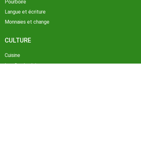
Pourboire
Langue et écriture
Monnaies et change
CULTURE
Cuisine
Les Cambodgiens
Moeurs et coutumes
Culture Cambodgienne
© Droit d'auteur par HORIZON VIETNAM TRAVEL
Licence d'état de voyage International - N° 01-387/TCDL -