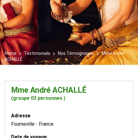
Home
Testimonials
Nos Témoignages
Mme André
ACHALLÉ
Mme André ACHALLÉ
(groupe 03 personnes )
Adresse
Fourneville
-
France
Date de voyage