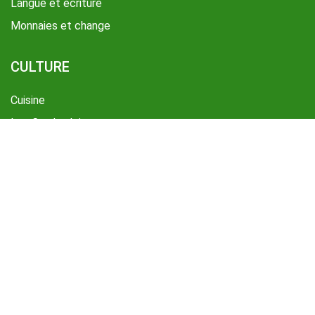
Langue et écriture
Monnaies et change
CULTURE
Cuisine
Les Cambodgiens
Moeurs et coutumes
Culture Cambodgienne
© Droit d'auteur par HORIZON VIETNAM TRAVEL
Licence d'état de voyage International - N° 01-387/TCDL -
GP LHQT